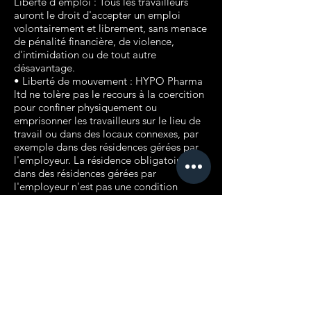
Liberté d'emploi : Tous les travailleurs
auront le droit d'accepter un emploi
volontairement et librement, sans menace
de pénalité financière, de violence,
d'intimidation ou de tout autre
désavantage.
• Liberté de mouvement : HYPO Pharma
ltd ne tolère pas le recours à la coercition
pour confiner physiquement ou
emprisonner les travailleurs sur le lieu de
travail ou dans des locaux connexes, par
exemple dans des résidences gérées par
l'employeur. La résidence obligatoire
dans des résidences gérées par
l'employeur n'est pas une condition
d'emploi. Les pratiques telles que la
confiscation ou la rétention des
documents d'identité des travailleurs ou
d'autres objets de valeur (par exemple,
permis de travail et documents de
voyage) sont interdites.
• Conditions relatives aux compétences,
au développement et à la formation
professionnelle : La formation proposée