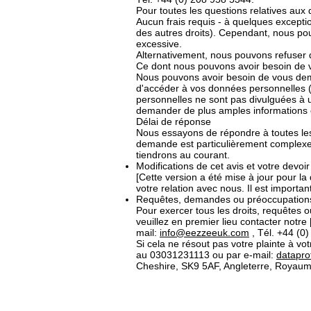
Pour toutes les questions relatives au
Aucun frais requis - à quelques excepti
des autres droits). Cependant, nous pou
excessive.
Alternativement, nous pouvons refuser
Ce dont nous pouvons avoir besoin de v
Nous pouvons avoir besoin de vous deman
d'accéder à vos données personnelles (ou
personnelles ne sont pas divulguées à 
demander de plus amples informations 
Délai de réponse
Nous essayons de répondre à toutes les
demande est particulièrement complexe
tiendrons au courant.
Modifications de cet avis et votre dev
[Cette version a été mise à jour pour la
votre relation avec nous. Il est importa
Requêtes, demandes ou préoccupation
Pour exercer tous les droits, requêtes 
veuillez en premier lieu contacte
mail:
info@eezzeeuk.com
, Tél. +44 (0
Si cela ne résout pas votre plainte à vo
au 03031231113 ou par e-mail:
datapro
Cheshire, SK9 5AF, Angleterre, Royaum