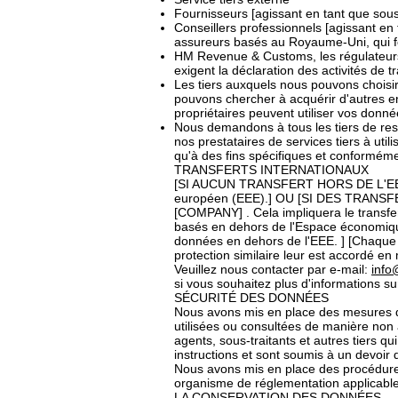
Fournisseurs [agissant en tant que sous
Conseillers professionnels [agissant en 
assureurs basés au Royaume-Uni, qui fou
HM Revenue & Customs, les régulateurs e
exigent la déclaration des activités de 
Les tiers auxquels nous pouvons choisir
pouvons chercher à acquérir d'autres en
propriétaires peuvent utiliser vos donn
Nous demandons à tous les tiers de resp
nos prestataires de services tiers à uti
qu'à des fins spécifiques et conforméme
TRANSFERTS INTERNATIONAUX
[SI AUCUN TRANSFERT HORS DE L'EEE N
européen (EEE).] OU [SI DES TRANSF
[COMPANY] . Cela impliquera le transf
basés en dehors de l'Espace économique
données en dehors de l'EEE. ] [Chaque
protection similaire leur est accordé e
Veuillez nous contacter par e-mail:
inf
si vous souhaitez plus d'informations s
SÉCURITÉ DES DONNÉES
Nous avons mis en place des mesures d
utilisées ou consultées de manière non 
agents, sous-traitants et autres tiers q
instructions et sont soumis à un devoir d
Nous avons mis en place des procédures
organisme de réglementation applicable
LA CONSERVATION DES DONNÉES