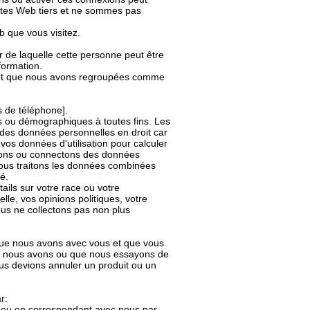
sites Web tiers et ne sommes pas
b que vous visitez.
 de laquelle cette personne peut être
nformation.
rnant que nous avons regroupées comme
s de téléphone].
s ou démographiques à toutes fins. Les
es données personnelles en droit car
os données d'utilisation pour calculer
inons ou connectons des données
nous traitons les données combinées
é.
ails sur votre race ou votre
lle, vos opinions politiques, votre
ous ne collectons pas non plus
 que nous avons avec vous et que vous
ue nous avons ou que nous essayons de
ous devions annuler un produit ou un
r:
s ou en correspondant avec nous par