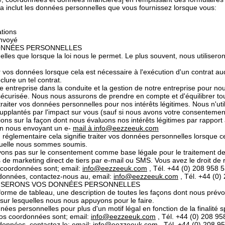
ela inclut les données personnelles que vous fournissez lorsque vous:
tions
envoyé
ONNÉES PERSONNELLES
lles que lorsque la loi nous le permet. Le plus souvent, nous utiliser
ter vos données lorsque cela est nécessaire à l'exécution d'un contrat a
ure un tel contrat.
notre entreprise dans la conduite et la gestion de notre entreprise pour no
s sécurisée. Nous nous assurons de prendre en compte et d'équilibrer tout
de traiter vos données personnelles pour nos intérêts légitimes. Nous n'
supplantés par l'impact sur vous (sauf si nous avons votre consentement o
ons sur la façon dont nous évaluons nos intérêts légitimes par rapport 
 en nous envoyant un e-
mail à info@eezzeeuk.com
 réglementaire cela signifie traiter vos données personnelles lorsque c
aquelle nous sommes soumis.
yons pas sur le consentement comme base légale pour le traitement de
de marketing direct de tiers par e-mail ou SMS. Vous avez le droit de
 coordonnées sont; email:
info@eezzeeuk.com
, Tél. +44 (0) 208 958 
 données, contactez-nous au, email:
info@eezzeeuk.com
, Tél. +44 (0)
LISERONS VOS DONNÉES PERSONNELLES
orme de tableau, une description de toutes les façons dont nous prévo
 sur lesquelles nous nous appuyons pour le faire.
es personnelles pour plus d'un motif légal en fonction de la finalité sp
nos coordonnées sont; email:
info@eezzeeuk.com
, Tél. +44 (0) 208 95
 données, contactez le; email:
info@eezzeeuk.com
, Tél. +44 (0) 208 9