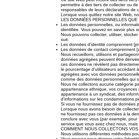
permettre à des tiers de collecter ou 
responsables de leurs déclarations de co
Lorsque vous quittez notre site Web, no
LES DONNÉES PERSONNELLES QUE
Les données personnelles, ou informatio
identifiée. Vous pouvez en savoir plus
Nous pouvons collecter, utiliser, stoc
suit:
Les données d'identité comprennent [prén
Les données de contact comprennent [ad
Nous recueillons, utilisons et partage
données agrégées peuvent être dérivée
ces données ne révèlent pas directement
le pourcentage d'utilisateurs accédant
agrégées avec vos données personnelles
comme des données personnelles qui ser
Nous ne collectons aucune catégorie par
appartenance ethnique, vos croyances rel
appartenance à un syndicat, des inform
d'informations sur les condamnations pén
Si vous ne fournissez pas de données 
Lorsque nous avons besoin de collecter
ne fournissez pas ces données à la de
conclure avec vous (par exemple, pour v
service que vous avez chez nous, mais 
COMMENT NOUS COLLECTONS VOS
Nous utilisons différentes méthodes po
Vous pouvez nous donner votre [identit