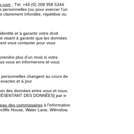
k.com
, Tél. +44 (0) 208 958 5344.
s personnelles (ou pour exercer l'un
t clairement infondée, répétitive ou
ntité et à garantir votre droit
té visant à garantir que les données
ment vous contacter pour vous
rendre plus d'un mois si votre
us vous en informerons et vous
ées personnelles changent au cours de
exactes et à jour.
ction des données entre vous et nous,
PRÉSENTANT DES DONNÉES] par e-
reau des commissaires
à l'information
cliffe House, Water Lane, Wilmslow,