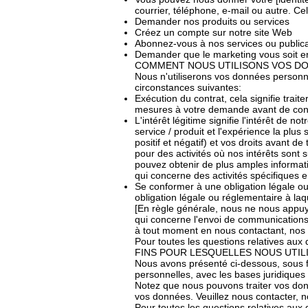
courrier, téléphone, e-mail ou autre. C
Demander nos produits ou services
Créez un compte sur notre site Web
Abonnez-vous à nos services ou publica
Demander que le marketing vous soit 
COMMENT NOUS UTILISONS VOS D
Nous n'utiliserons vos données personne
circonstances suivantes:
Exécution du contrat, cela signifie trai
mesures à votre demande avant de concl
L'intérêt légitime signifie l'intérêt de 
service / produit et l'expérience la plu
positif et négatif) et vos droits avant 
pour des activités où nos intérêts sont 
pouvez obtenir de plus amples informati
qui concerne des activités spécifiques
Se conformer à une obligation légale ou
obligation légale ou réglementaire à l
[En règle générale, nous ne nous appu
qui concerne l'envoi de communications 
à tout moment en nous contactant, nos
Pour toutes les questions relatives aux
FINS POUR LESQUELLES NOUS UTI
Nous avons présenté ci-dessous, sous f
personnelles, avec les bases juridiques
Notez que nous pouvons traiter vos donné
vos données. Veuillez nous contacter, 
Pour toutes les questions relatives aux