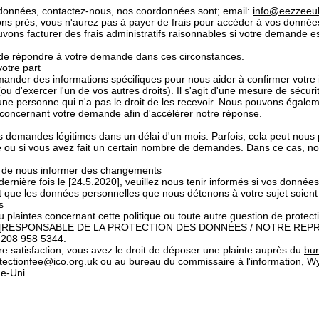
x données, contactez-nous, nos coordonnées sont; email:
info@eezzeeu
ons près, vous n'aurez pas à payer de frais pour accéder à vos donnée
vons facturer des frais administratifs raisonnables si votre demande es
 de répondre à votre demande dans ces circonstances.
otre part
der des informations spécifiques pour nous aider à confirmer votre ide
 d'exercer l'un de vos autres droits). Il s'agit d'une mesure de sécuri
une personne qui n'a pas le droit de les recevoir. Nous pouvons égale
concernant votre demande afin d'accélérer notre réponse.
 demandes légitimes dans un délai d'un mois. Parfois, cela peut nous p
 ou si vous avez fait un certain nombre de demandes. Dans ce cas, no
oir de nous informer des changements
 dernière fois le [24.5.2020], veuillez nous tenir informés si vos donn
nt que les données personnelles que nous détenons à votre sujet soient 
s
ou plaintes concernant cette politique ou toute autre question de prote
r notre [RESPONSABLE DE LA PROTECTION DES DONNÉES / NOTRE RE
) 208 958 5344.
tre satisfaction, vous avez le droit de déposer une plainte auprès du
bu
tectionfee@ico.org.uk
ou au bureau du commissaire à l'information, Wy
e-Uni.