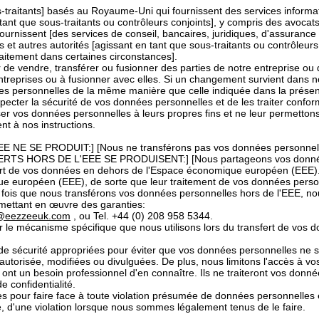
-traitants] basés au Royaume-Uni qui fournissent des services informat
tant que sous-traitants ou contrôleurs conjoints], y compris des avocat
rnissent [des services de conseil, bancaires, juridiques, d'assurance e
t autres autorités [agissant en tant que sous-traitants ou contrôleur
traitement dans certaines circonstances].
 de vendre, transférer ou fusionner des parties de notre entreprise ou 
treprises ou à fusionner avec elles. Si un changement survient dans n
ées personnelles de la même manière que celle indiquée dans la présente
ecter la sécurité de vos données personnelles et de les traiter confor
liser vos données personnelles à leurs propres fins et ne leur permetto
nt à nos instructions.
E SE PRODUIT:] [Nous ne transférons pas vos données personnell
ERTS HORS DE L'EEE SE PRODUISENT:] [Nous partageons vos données
ert de vos données en dehors de l'Espace économique européen (EEE).]
 européen (EEE), de sorte que leur traitement de vos données person
 fois que nous transférons vos données personnelles hors de l'EEE, n
n mettant en œuvre des garanties:
o@eezzeeuk.com
, ou Tel. +44 (0) 208 958 5344.
ur le mécanisme spécifique que nous utilisons lors du transfert de vos 
e sécurité appropriées pour éviter que vos données personnelles ne s
autorisée, modifiées ou divulguées. De plus, nous limitons l'accès à 
ui ont un besoin professionnel d'en connaître. Ils ne traiteront vos don
e confidentialité.
 pour faire face à toute violation présumée de données personnelles e
, d'une violation lorsque nous sommes légalement tenus de le faire.