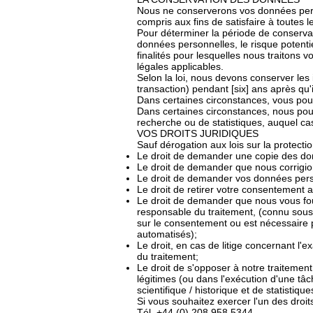
Nous ne conserverons vos données perso
compris aux fins de satisfaire à toutes 
Pour déterminer la période de conservat
données personnelles, le risque potentie
finalités pour lesquelles nous traitons
légales applicables.
Selon la loi, nous devons conserver les 
transaction) pendant [six] ans après qu'il
Dans certaines circonstances, vous pou
Dans certaines circonstances, nous pou
recherche ou de statistiques, auquel ca
VOS DROITS JURIDIQUES
Sauf dérogation aux lois sur la protect
Le droit de demander une copie des do
Le droit de demander que nous corrigion
Le droit de demander vos données perso
Le droit de retirer votre consentement 
Le droit de demander que nous vous fou
responsable du traitement, (connu sous l
sur le consentement ou est nécessaire 
automatisés);
Le droit, en cas de litige concernant l'
du traitement;
Le droit de s'opposer à notre traitement
légitimes (ou dans l'exécution d'une tâch
scientifique / historique et de statistique
Si vous souhaitez exercer l'un des droi
Tél. +44 (0) 208 958 5344.