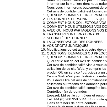
informer sur la manière dont nous traito
Nous vous informerons également de vos 
Cet avis de confidentialité est fourni d
QUI NOUS SOMMES ET INFORMATIO
LES DONNÉES PERSONNELLES QUE
COMMENT NOUS COLLECTONS VOS
COMMENT NOUS UTILISONS VOS D
AVEC QUI NOUS PARTAGEONS VOS
TRANSFERTS INTERNATIONAUX
SÉCURITÉ DES DONNÉES
LA CONSERVATION DES DONNÉES
VOS DROITS JURIDIQUES
Modifications de cet avis et votre dev
QUESTIONS, DEMANDES OU PRÉOC
QUI NOUS SOMMES ET INFORMATIO
Quel est le but de cet avis de confidenti
Cet avis de confidentialité vise à vous 
utilisation de ce site Web, y compris l
produit OU un service / participez à un
Ce site Web n'est pas destiné aux enfa
Vous devez lire cet avis de confidential
collectons ou traitons des données per
Cet avis de confidentialité complète les 
Contrôleur (s) de données
EeezzeE Ltd est le contrôleur et respo
Tél. +44 (0) 208 958 5344. Pour toute 
Liens tiers hors de notre contrôle
Ce site Web peut inclure des liens vers 