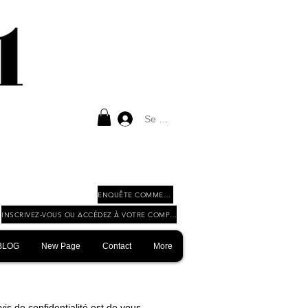
Se connecter
ENQUÊTE COMMERCIALE
INSCRIVEZ-VOUS OU ACCÉDEZ À VOTRE COMPTE COMMERCIAL
BLOG
New Page
Contact
More
s de confidentialité est de vous