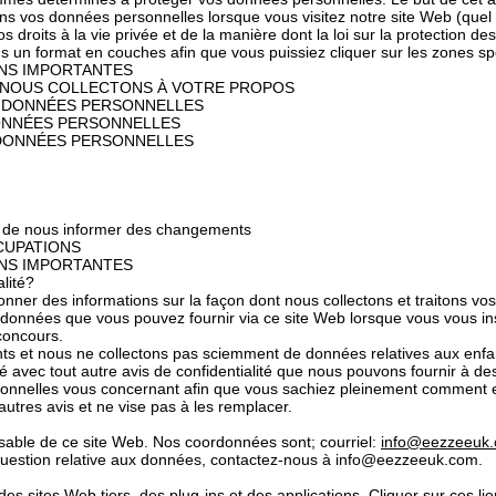
ns vos données personnelles lorsque vous visitez notre site Web (quel qu
droits à la vie privée et de la manière dont la loi sur la protection d
ans un format en couches afin que vous puissiez cliquer sur les zones sp
NS IMPORTANTES
 NOUS COLLECTONS À VOTRE PROPOS
 DONNÉES PERSONNELLES
ONNÉES PERSONNELLES
 DONNÉES PERSONNELLES
oir de nous informer des changements
CUPATIONS
NS IMPORTANTES
alité?
donner des informations sur la façon dont nous collectons et traitons v
es données que vous pouvez fournir via ce site Web lorsque vous vous in
 concours.
nts et nous ne collectons pas sciemment de données relatives aux enfa
ité avec tout autre avis de confidentialité que nous pouvons fournir à d
sonnelles vous concernant afin que vous sachiez pleinement comment e
autres avis et ne vise pas à les remplacer.
nsable de ce site Web. Nos coordonnées sont; courriel:
info@eezzeeuk
question relative aux données, contactez-nous à info@eezzeeuk.com.
des sites Web tiers, des plug-ins et des applications. Cliquer sur ces l