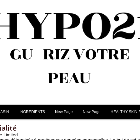
GUÉRIZ VOTRE
PEAU
ASIN
INGREDIENTS
New Page
New Page
HEALTHY SKIN 
alité
ee Limited.
mmes déterminés à protéger vos données personnelles. Le but de cet avi