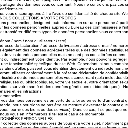
de partager des données vous concernant. Nous ne contrôlons pas ces 
nfidentialité.
us vous encourageons à lire l'avis de confidentialité de chaque site We
 NOUS COLLECTONS À VOTRE PROPOS
ns personnelles, désignent toute information sur une personne à partir
 sur les données personnelles auprès du
Bureau des commissaires
à l'i
ker et transférer différents types de données personnelles vous conce
om / nom / nom d'utilisateur / titre].
resse de facturation / adresse de livraison / adresse e-mail / numéro
ons également des données agrégées telles que des données statistique
s de vos données personnelles mais ne sont pas considérées comme d
 ou indirectement votre identité. Par exemple, nous pouvons agréger v
 à une fonctionnalité spécifique du site Web. Cependant, si nous comb
 afin qu'elles puissent vous identifier directement ou indirectement, 
ont utilisées conformément à la présente déclaration de confidentialit
ticulière de données personnelles vous concernant (cela inclut des dét
igieuses ou philosophiques, votre vie sexuelle, votre orientation sexue
ations sur votre santé et des données génétiques et biométriques) . N
ales et les infractions.
personnelles
 vos données personnelles en vertu de la loi ou en vertu d'un contrat
mande, nous pourrions ne pas être en mesure d'exécuter le contrat q
ous fournir des biens ou des services). Dans ce cas, il se peut que n
nous vous en informerons si tel est le cas à ce moment-là.
 DONNÉES PERSONNELLES
ur collecter des données auprès de vous et à votre sujet, notamment pa
é, coordonnées et données financières] en remplissant des formulaire