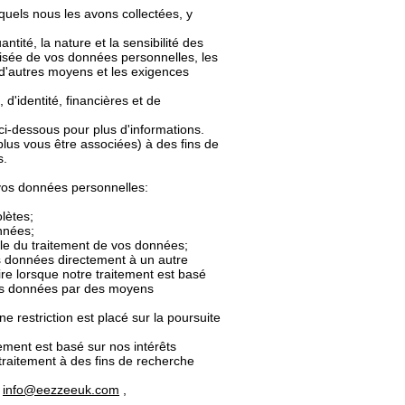
uels nous les avons collectées, y
ité, la nature et la sensibilité des
orisée de vos données personnelles, les
r d'autres moyens et les exigences
d'identité, financières et de
i-dessous pour plus d'informations.
lus vous être associées) à des fins de
s.
 vos données personnelles:
lètes;
nnées;
ale du traitement de vos données;
s données directement à un autre
ire lorsque notre traitement est basé
vos données par des moyens
e restriction est placé sur la poursuite
tement est basé sur nos intérêts
u traitement à des fins de recherche
:
info@eezzeeuk.com
,