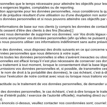
nnelles que le temps nécessaire pour atteindre les objectifs pour lesq
les exigences légales, comptables ou de reporting.
ion appropriée pour les données personnelles, nous considérons la quant
l de préjudice résultant d'une utilisation ou d'une divulgation non aut
 vos données personnelles et si nous pouvons atteindre ces objectifs pa
informations de base sur nos clients (y compris les données de contact, 
s cessent d'être des clients à des fins [fiscales].]
vez nous demander de supprimer vos données: voir Vos droits légaux c
vons anonymiser vos données personnelles (afin qu'elles ne puissent p
s nous pouvons utiliser ces informations indéfiniment sans autre préavi
ion des données, vous disposez des droits suivants en ce qui concerne
nnées personnelles que nous détenons à votre sujet;
s toutes les données personnelles si elles s'avèrent inexactes ou obso
nnelles est effacé lorsqu'il n'est plus nécessaire de conserver ces do
au traitement à tout moment, lorsque le consentement était la base lég
rnissions vos données personnelles et, si possible, de transmettre ce
e nom de droit à la portabilité des données), le cas échéant, c'est-à-d
pour l'exécution de notre contrat avec vous ou lorsque nous traitons 
exactitude ou le traitement de vos données personnelles, de demander un
 des données personnelles, le cas échéant, c'est-à-dire lorsque le trai
e d'intérêt public / exercice de l'autorité officielle); marketing direct o
s).
ts énoncés ci-dessus, veuillez contacter nos coordonnées sont; courriel