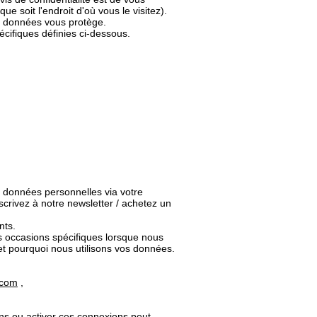
e soit l'endroit d'où vous le visitez).
es données vous protège.
écifiques définies ci-dessous.
os données personnelles via votre
scrivez à notre newsletter / achetez un
nts.
es occasions spécifiques lorsque nous
t pourquoi nous utilisons vos données.
.com
,
iens ou activer ces connexions peut