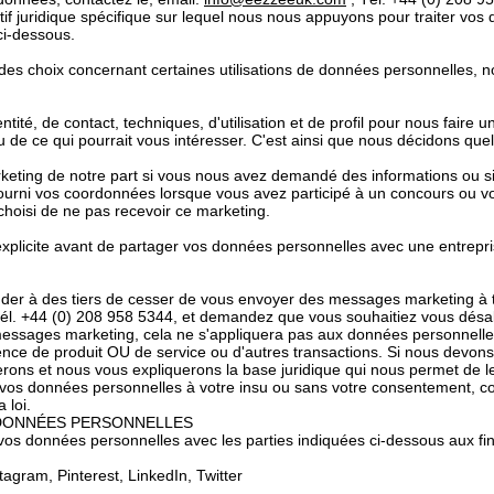
otif juridique spécifique sur lequel nous nous appuyons pour traiter vo
ci-dessous.
es choix concernant certaines utilisations de données personnelles, 
tité, de contact, techniques, d'utilisation et de profil pour nous fair
u de ce qui pourrait vous intéresser. C'est ainsi que nous décidons quel
eting de notre part si vous nous avez demandé des informations ou si
ourni vos coordonnées lorsque vous avez participé à un concours ou vou
hoisi de ne pas recevoir ce marketing.
plicite avant de partager vos données personnelles avec une entrepri
r à des tiers de cesser de vous envoyer des messages marketing à 
él. +44 (0) 208 958 5344, et demandez que vous souhaitiez vous dés
essages marketing, cela ne s'appliquera pas aux données personnelles 
ience de produit OU de service ou d'autres transactions. Si nous devons
erons et nous vous expliquerons la base juridique qui nous permet de le
r vos données personnelles à votre insu ou sans votre consentement, 
 loi.
 DONNÉES PERSONNELLES
s données personnelles avec les parties indiquées ci-dessous aux fi
agram, Pinterest, LinkedIn, Twitter