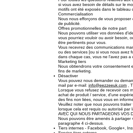
si vous avez besoin de détails sur le m
motifs ont été exposés dans le tableau 
Commercialisation
Nous nous efforçons de vous proposer d
de publicité.
Offres promotionnelles de notre part
Nous pouvons utiliser vos données d'iden
vous pourriez vouloir ou avoir besoin, o
être pertinents pour vous.
Vous recevrez des communications mark
ou des services [ou si vous nous avez f
dans chaque cas, vous ne l'avez pas a c
Marketing tiers
Nous obtiendrons votre consentement ex
fins de marketing.
Désactiver
Vous pouvez nous demander ou demande
mail par e-mail:
info@eezzeeuk.com
, T
Lorsque vous refusez de recevoir ces m
achat de produit / service, d'une expér
des fins non liées, nous vous en inform
Veuillez noter que nous pouvons traite
lorsque cela est requis ou autorisé par la
AVEC QUI NOUS PARTAGEONS VOS
Nous pouvons être amenés à partager vo
paragraphe 4 ci-dessus.
Tiers internes - Facebook, Google+, Inst
Service tiers externe