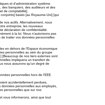
iques et d'administration système.
s, des banquiers, des auditeurs et des
t de comptabilité].
s conjoints] basés [au Royaume-Uni] [qui
de nos actifs. Alternativement, nous
otre entreprise, les nouveaux
 déclaration de confidentialité.
mément à la loi. Nous n'autorisons pas
ns de traiter vos données personnelles
es en dehors de l'Espace économique
 personnelles au sein du groupe
 [Beaucoup de nos tiers externes sont
nelles impliquera un transfert de
ous nous assurons qu'un degré de
données personnelles hors de l'EEE.
oient accidentellement perdues,
vos données personnelles aux employés,
nées personnelles que sur nos
t vous informerons, ainsi que tout